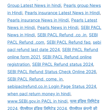
Group Latest News in hindi
,
Pearls group News
in Hindi
,
Pearls insurance Latest News in Hindi
,
Pearls insurance News in Hindi
,
Pearls Latest
News in Hindi
,
Pearls News in Hindi
,
SEBI PACL
News in Hindi
,
SEBI PACL Refund .co .in
,
SEBI
PACL Refund .com
,
SEBI PACL Refund faq
,
sebi
pacl refund last date 2024
,
SEBI PACL Refund
online form 2021
,
SEBI PACL Refund online
registration
,
SEBI PACL Refund status 2024
,
SEBI PACL Refund Status Check Online 2026
,
SEBI PACL Refund. come. in
,
sebipaclrefund.co.in Login Page Status 2024
,
when pacl return money in hindi
,
www.SEBI.gov.in PACL in hindi
,
पल्स इंडिया लिमिटेड
2024
,
पीएसीएल इंडिया लिमिटेड 2024
,
पीएसीएल कंपनी की