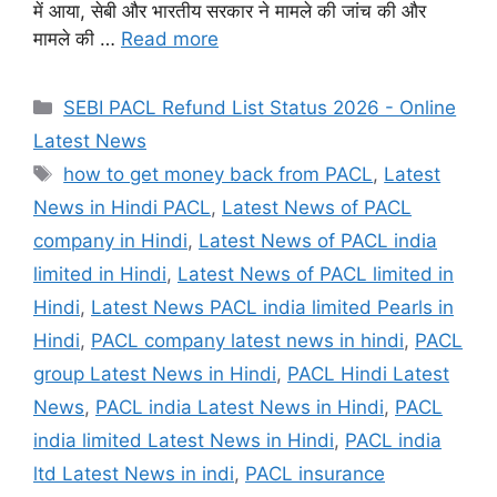
में आया, सेबी और भारतीय सरकार ने मामले की जांच की और
मामले की …
Read more
Categories
SEBI PACL Refund List Status 2026 - Online
Latest News
Tags
how to get money back from PACL
,
Latest
News in Hindi PACL
,
Latest News of PACL
company in Hindi
,
Latest News of PACL india
limited in Hindi
,
Latest News of PACL limited in
Hindi
,
Latest News PACL india limited Pearls in
Hindi
,
PACL company latest news in hindi
,
PACL
group Latest News in Hindi
,
PACL Hindi Latest
News
,
PACL india Latest News in Hindi
,
PACL
india limited Latest News in Hindi
,
PACL india
ltd Latest News in indi
,
PACL insurance