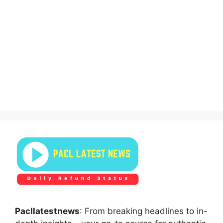
Pacllatestnews
: From breaking headlines to in-