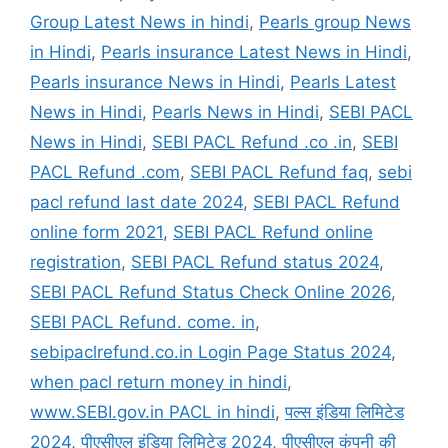
Group Latest News in hindi
,
Pearls group News
in Hindi
,
Pearls insurance Latest News in Hindi
,
Pearls insurance News in Hindi
,
Pearls Latest
News in Hindi
,
Pearls News in Hindi
,
SEBI PACL
News in Hindi
,
SEBI PACL Refund .co .in
,
SEBI
PACL Refund .com
,
SEBI PACL Refund faq
,
sebi
pacl refund last date 2024
,
SEBI PACL Refund
online form 2021
,
SEBI PACL Refund online
registration
,
SEBI PACL Refund status 2024
,
SEBI PACL Refund Status Check Online 2026
,
SEBI PACL Refund. come. in
,
sebipaclrefund.co.in Login Page Status 2024
,
when pacl return money in hindi
,
www.SEBI.gov.in PACL in hindi
,
पल्स इंडिया लिमिटेड
2024
,
पीएसीएल इंडिया लिमिटेड 2024
,
पीएसीएल कंपनी की