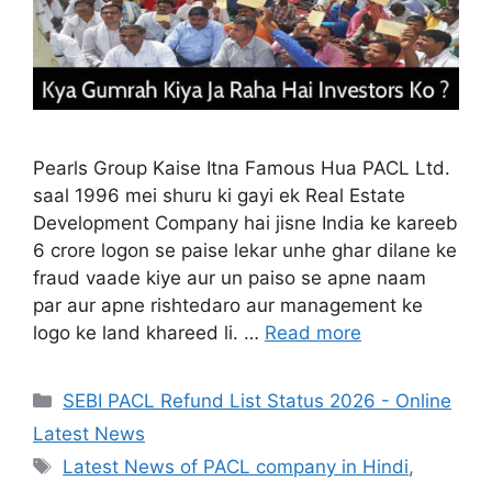
Pearls Group Kaise Itna Famous Hua PACL Ltd.
saal 1996 mei shuru ki gayi ek Real Estate
Development Company hai jisne India ke kareeb
6 crore logon se paise lekar unhe ghar dilane ke
fraud vaade kiye aur un paiso se apne naam
par aur apne rishtedaro aur management ke
logo ke land khareed li. …
Read more
Categories
SEBI PACL Refund List Status 2026 - Online
Latest News
Tags
Latest News of PACL company in Hindi
,