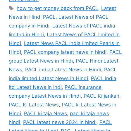
Tags
how to get money back from PACL
,
Latest
News in Hindi PACL
,
Latest News of PACL
company in Hindi
,
Latest News of PACL india
limited in Hindi
,
Latest News of PACL limited in
Hindi
,
Latest News PACL india limited Pearls in
Hindi
,
PACL company latest news in hindi
,
PACL
group Latest News in Hindi
,
PACL Hindi Latest
News
,
PACL india Latest News in Hindi
,
PACL
india limited Latest News in Hindi
,
PACL india
ltd Latest News in indi
,
PACL insurance
company Latest News in Hindi
,
PACL Ki jankari
,
PACL Ki Latest News
,
PACL ki Latest News in
Hindi
,
PACL ki taja News
,
pacl ki taja news
hindi
,
PACL latest news 2024 in hindi
,
PACL
Latest News in Hindi
,
PACL Latest News in