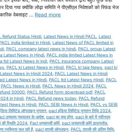
 दौर इसके बाद, सेबी, निवेशकों और सरकार द्वारा बहुत कुछ कहा
दिया गया क्योंकि लोढ़ा समिति ने पीएसीएल निवेशकों को रिफंड भेज
धिकारिक वेबसाइट …
Read more
Refund Status Hindi
,
Latest News in Hindi PACL
,
Latest
ACL india limited in Hindi
,
Latest News of PACL limited in
di
,
PACL company latest news in hindi
,
PACL group Latest
a Latest News in Hindi
,
PACL india limited Latest News in
a ltd Latest News in indi
,
PACL insurance company Latest
ws
,
PACL ki Latest News in Hindi
,
PACL ki taja News
,
pacl ki
Latest News in Hindi 2024
,
PACL Latest News in Hindi
ed Latest News in Hindi
,
PACL ltd Latest News Hindi
,
PACL
,
PACL News in Hindi
,
PACL News in Hindi 2024
,
PACL
refund 50000
,
PACL Refund form download pdf
,
PACL
24 in hindi
,
PACL Refund news today
,
PACL Refund
test News in Hindi
,
PACL SEBI News in Hindi
,
PACL vs SEBI
ंडिया लिमिटेड ऑनलाइन भुगतान
,
pacl इंडिया लिमिटेड भुगतान तिथि 2024
,
cl उच्चतम न्यायालय के आदेश
,
pacl का क्या होगा
,
pacl के बारे में नवीनतम
 की स्थिति 2024
,
Pacl धनवापसी फ़ॉर्म
,
pacl धनवापसी फ़ॉर्म डाउनलोड
,
्या प्रक्रिया चल रही है
,
pacl वापसी ऑनलाइन
,
PACL वापसी की अंतिम तिथि
,