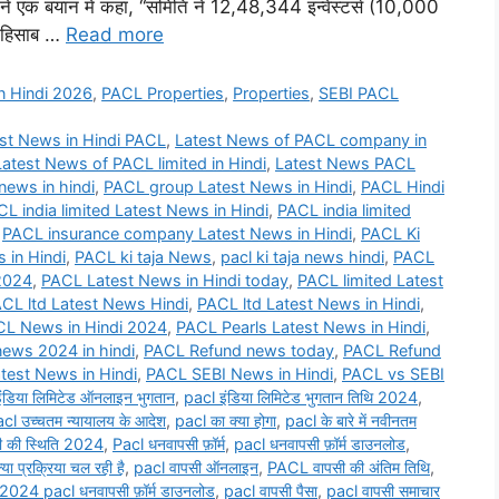
ने एक बयान में कहा, “समिति ने 12,48,344 इन्वेस्टर्स (10,000
े हिसाब …
Read more
n Hindi 2026
,
PACL Properties
,
Properties
,
SEBI PACL
st News in Hindi PACL
,
Latest News of PACL company in
Latest News of PACL limited in Hindi
,
Latest News PACL
ews in hindi
,
PACL group Latest News in Hindi
,
PACL Hindi
L india limited Latest News in Hindi
,
PACL india limited
,
PACL insurance company Latest News in Hindi
,
PACL Ki
 in Hindi
,
PACL ki taja News
,
pacl ki taja news hindi
,
PACL
2024
,
PACL Latest News in Hindi today
,
PACL limited Latest
CL ltd Latest News Hindi
,
PACL ltd Latest News in Hindi
,
L News in Hindi 2024
,
PACL Pearls Latest News in Hindi
,
ews 2024 in hindi
,
PACL Refund news today
,
PACL Refund
test News in Hindi
,
PACL SEBI News in Hindi
,
PACL vs SEBI
ंडिया लिमिटेड ऑनलाइन भुगतान
,
pacl इंडिया लिमिटेड भुगतान तिथि 2024
,
cl उच्चतम न्यायालय के आदेश
,
pacl का क्या होगा
,
pacl के बारे में नवीनतम
 की स्थिति 2024
,
Pacl धनवापसी फ़ॉर्म
,
pacl धनवापसी फ़ॉर्म डाउनलोड
,
्या प्रक्रिया चल रही है
,
pacl वापसी ऑनलाइन
,
PACL वापसी की अंतिम तिथि
,
2024 pacl धनवापसी फ़ॉर्म डाउनलोड
,
pacl वापसी पैसा
,
pacl वापसी समाचार