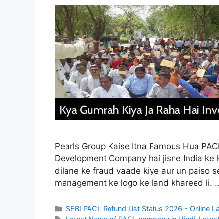
Pearls Group Kaise Itna Famous Hua PACL 
Development Company hai jisne India ke k
dilane ke fraud vaade kiye aur un paiso 
management ke logo ke land khareed li.
Categories
SEBI PACL Refund List Status 2026 - Online L
Tags
Latest News of PACL company in Hindi
,
Latest