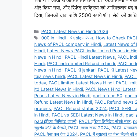
सेबी ने 1 लाख से अधिक निवेशकों को रिफंड किया – पहला
और किया गया, और रिफंड प्रक्रिया को आखिरकार बंद कर 
दिया, जिनकी दावा राशि 2500 रुपये थी। सेबी की आ
Categories
PACL Latest News in Hindi 2026
Tags
000 in Hindi - पीएसीएल रिफंड
,
How to Check PACL 
News of PACL company in Hindi
,
Latest News of P
Hindi
,
Latest News PACL india limited Pearls in Hin
News in Hindi
,
PACL Hindi Latest News
,
PACL indi
Hindi
,
PACL india limited Refund in hindi
,
PACL indi
News in Hindi
,
PACL Ki jankari
,
PACL Ki Latest Ne
taja news hindi
,
PACL Latest News in Hindi
,
PACL 
today
,
PACL limited Latest News Hindi
,
PACL limit
ltd Latest News in Hindi
,
PACL News Hindi Latest
Pearls Latest News in Hindi
,
pacl refund 50
,
pacl 
Refund Latest News in Hindi
,
PACL Refund news 20
process
,
PACL Refund status 2024
,
PACL SEBI La
in Hindi
,
PACL vs SEBI Latest News in Hindi
,
pacl इ
pacl इंडिया लिमिटेड वापसी
,
PACL इंडिया लिमिटेड संपर्क नंबर
,
pa
सुप्रीम कोर्ट के फैसले
,
PACL ताजा खबर 2024
,
PACL धनवापसी
PACL पैसा कब देगा 2024
,
PACL में ग्राहकों का पैसा मिलने की क