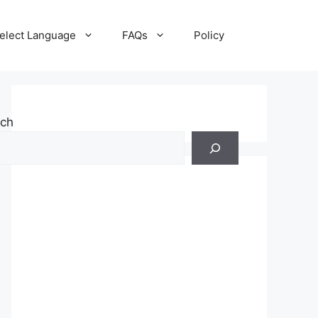
elect Language
FAQs
Policy
rch