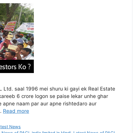
Ltd. saal 1996 mei shuru ki gayi ek Real Estate
areeb 6 crore logon se paise lekar unhe ghar
se apne naam par aur apne rishtedaro aur
 …
Read more
atest News
 News of PACL india limited in Hindi
,
Latest News of PACL