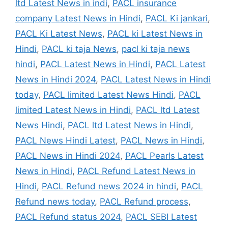
ltd Latest News in indi
,
PACL insurance
company Latest News in Hindi
,
PACL Ki jankari
,
PACL Ki Latest News
,
PACL ki Latest News in
Hindi
,
PACL ki taja News
,
pacl ki taja news
hindi
,
PACL Latest News in Hindi
,
PACL Latest
News in Hindi 2024
,
PACL Latest News in Hindi
today
,
PACL limited Latest News Hindi
,
PACL
limited Latest News in Hindi
,
PACL ltd Latest
News Hindi
,
PACL ltd Latest News in Hindi
,
PACL News Hindi Latest
,
PACL News in Hindi
,
PACL News in Hindi 2024
,
PACL Pearls Latest
News in Hindi
,
PACL Refund Latest News in
Hindi
,
PACL Refund news 2024 in hindi
,
PACL
Refund news today
,
PACL Refund process
,
PACL Refund status 2024
,
PACL SEBI Latest