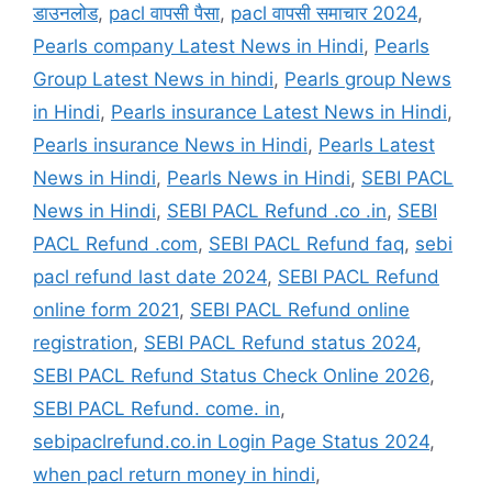
डाउनलोड
,
pacl वापसी पैसा
,
pacl वापसी समाचार 2024
,
Pearls company Latest News in Hindi
,
Pearls
Group Latest News in hindi
,
Pearls group News
in Hindi
,
Pearls insurance Latest News in Hindi
,
Pearls insurance News in Hindi
,
Pearls Latest
News in Hindi
,
Pearls News in Hindi
,
SEBI PACL
News in Hindi
,
SEBI PACL Refund .co .in
,
SEBI
PACL Refund .com
,
SEBI PACL Refund faq
,
sebi
pacl refund last date 2024
,
SEBI PACL Refund
online form 2021
,
SEBI PACL Refund online
registration
,
SEBI PACL Refund status 2024
,
SEBI PACL Refund Status Check Online 2026
,
SEBI PACL Refund. come. in
,
sebipaclrefund.co.in Login Page Status 2024
,
when pacl return money in hindi
,