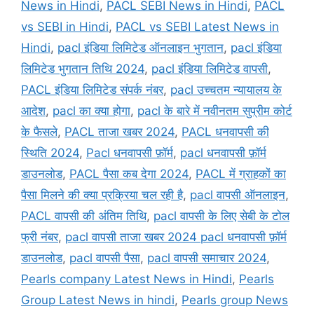
News in Hindi
,
PACL SEBI News in Hindi
,
PACL
vs SEBI in Hindi
,
PACL vs SEBI Latest News in
Hindi
,
pacl इंडिया लिमिटेड ऑनलाइन भुगतान
,
pacl इंडिया
लिमिटेड भुगतान तिथि 2024
,
pacl इंडिया लिमिटेड वापसी
,
PACL इंडिया लिमिटेड संपर्क नंबर
,
pacl उच्चतम न्यायालय के
आदेश
,
pacl का क्या होगा
,
pacl के बारे में नवीनतम सुप्रीम कोर्ट
के फैसले
,
PACL ताजा खबर 2024
,
PACL धनवापसी की
स्थिति 2024
,
Pacl धनवापसी फ़ॉर्म
,
pacl धनवापसी फ़ॉर्म
डाउनलोड
,
PACL पैसा कब देगा 2024
,
PACL में ग्राहकों का
पैसा मिलने की क्या प्रक्रिया चल रही है
,
pacl वापसी ऑनलाइन
,
PACL वापसी की अंतिम तिथि
,
pacl वापसी के लिए सेबी के टोल
फ्री नंबर
,
pacl वापसी ताजा खबर 2024 pacl धनवापसी फ़ॉर्म
डाउनलोड
,
pacl वापसी पैसा
,
pacl वापसी समाचार 2024
,
Pearls company Latest News in Hindi
,
Pearls
Group Latest News in hindi
,
Pearls group News