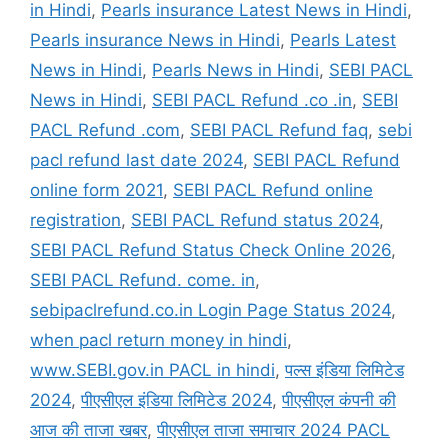
in Hindi
,
Pearls insurance Latest News in Hindi
,
Pearls insurance News in Hindi
,
Pearls Latest
News in Hindi
,
Pearls News in Hindi
,
SEBI PACL
News in Hindi
,
SEBI PACL Refund .co .in
,
SEBI
PACL Refund .com
,
SEBI PACL Refund faq
,
sebi
pacl refund last date 2024
,
SEBI PACL Refund
online form 2021
,
SEBI PACL Refund online
registration
,
SEBI PACL Refund status 2024
,
SEBI PACL Refund Status Check Online 2026
,
SEBI PACL Refund. come. in
,
sebipaclrefund.co.in Login Page Status 2024
,
when pacl return money in hindi
,
www.SEBI.gov.in PACL in hindi
,
पल्स इंडिया लिमिटेड
2024
,
पीएसीएल इंडिया लिमिटेड 2024
,
पीएसीएल कंपनी की
आज की ताजा खबर
,
पीएसीएल ताजा समाचार 2024 PACL