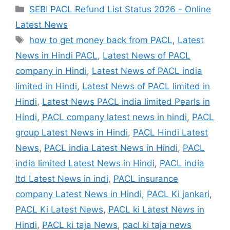
Categories
SEBI PACL Refund List Status 2026 - Online
Latest News
Tags
how to get money back from PACL
,
Latest
News in Hindi PACL
,
Latest News of PACL
company in Hindi
,
Latest News of PACL india
limited in Hindi
,
Latest News of PACL limited in
Hindi
,
Latest News PACL india limited Pearls in
Hindi
,
PACL company latest news in hindi
,
PACL
group Latest News in Hindi
,
PACL Hindi Latest
News
,
PACL india Latest News in Hindi
,
PACL
india limited Latest News in Hindi
,
PACL india
ltd Latest News in indi
,
PACL insurance
company Latest News in Hindi
,
PACL Ki jankari
,
PACL Ki Latest News
,
PACL ki Latest News in
Hindi
,
PACL ki taja News
,
pacl ki taja news