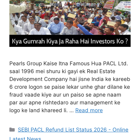
Pearls Group Kaise Itna Famous Hua PACL Ltd.
saal 1996 mei shuru ki gayi ek Real Estate
Development Company hai jisne India ke kareeb
6 crore logon se paise lekar unhe ghar dilane ke
fraud vaade kiye aur un paiso se apne naam
par aur apne rishtedaro aur management ke
logo ke land khareed li. …
Read more
Categories
SEBI PACL Refund List Status 2026 - Online
Latest News