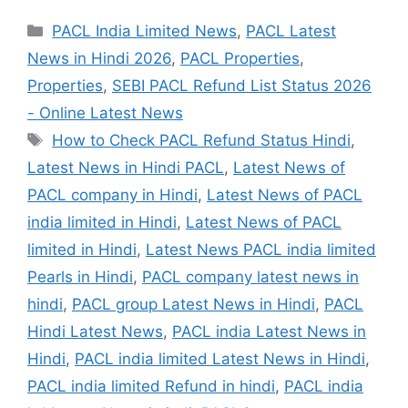
Categories
PACL India Limited News
,
PACL Latest
News in Hindi 2026
,
PACL Properties
,
Properties
,
SEBI PACL Refund List Status 2026
- Online Latest News
Tags
How to Check PACL Refund Status Hindi
,
Latest News in Hindi PACL
,
Latest News of
PACL company in Hindi
,
Latest News of PACL
india limited in Hindi
,
Latest News of PACL
limited in Hindi
,
Latest News PACL india limited
Pearls in Hindi
,
PACL company latest news in
hindi
,
PACL group Latest News in Hindi
,
PACL
Hindi Latest News
,
PACL india Latest News in
Hindi
,
PACL india limited Latest News in Hindi
,
PACL india limited Refund in hindi
,
PACL india