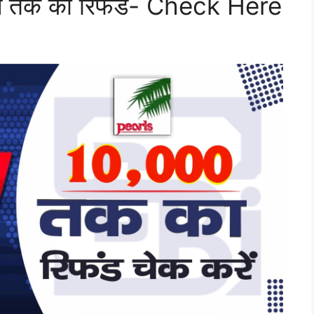
पये तक का रिफंड- Check Here