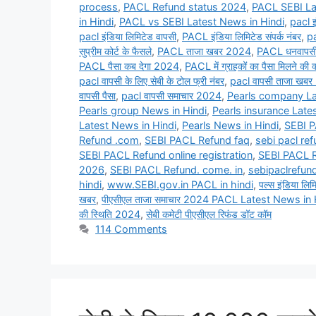
process
,
PACL Refund status 2024
,
PACL SEBI La
in Hindi
,
PACL vs SEBI Latest News in Hindi
,
pacl इ
pacl इंडिया लिमिटेड वापसी
,
PACL इंडिया लिमिटेड संपर्क नंबर
,
pa
सुप्रीम कोर्ट के फैसले
,
PACL ताजा खबर 2024
,
PACL धनवापसी
PACL पैसा कब देगा 2024
,
PACL में ग्राहकों का पैसा मिलने की क
pacl वापसी के लिए सेबी के टोल फ्री नंबर
,
pacl वापसी ताजा खब
वापसी पैसा
,
pacl वापसी समाचार 2024
,
Pearls company La
Pearls group News in Hindi
,
Pearls insurance Late
Latest News in Hindi
,
Pearls News in Hindi
,
SEBI P
Refund .com
,
SEBI PACL Refund faq
,
sebi pacl re
SEBI PACL Refund online registration
,
SEBI PACL 
2026
,
SEBI PACL Refund. come. in
,
sebipaclrefun
hindi
,
www.SEBI.gov.in PACL in hindi
,
पल्स इंडिया ल
खबर
,
पीएसीएल ताजा समाचार 2024 PACL Latest News in 
की स्थिति 2024
,
सेबी कमेटी पीएसीएल रिफंड डॉट कॉम
114 Comments