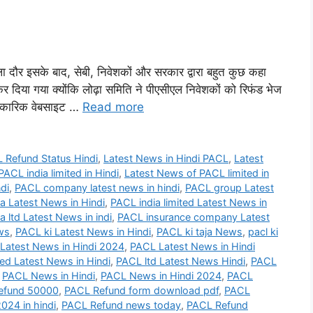
 दौर इसके बाद, सेबी, निवेशकों और सरकार द्वारा बहुत कुछ कहा
दिया गया क्योंकि लोढ़ा समिति ने पीएसीएल निवेशकों को रिफंड भेज
धिकारिक वेबसाइट …
Read more
Refund Status Hindi
,
Latest News in Hindi PACL
,
Latest
ACL india limited in Hindi
,
Latest News of PACL limited in
di
,
PACL company latest news in hindi
,
PACL group Latest
a Latest News in Hindi
,
PACL india limited Latest News in
a ltd Latest News in indi
,
PACL insurance company Latest
ws
,
PACL ki Latest News in Hindi
,
PACL ki taja News
,
pacl ki
Latest News in Hindi 2024
,
PACL Latest News in Hindi
ed Latest News in Hindi
,
PACL ltd Latest News Hindi
,
PACL
,
PACL News in Hindi
,
PACL News in Hindi 2024
,
PACL
refund 50000
,
PACL Refund form download pdf
,
PACL
24 in hindi
,
PACL Refund news today
,
PACL Refund