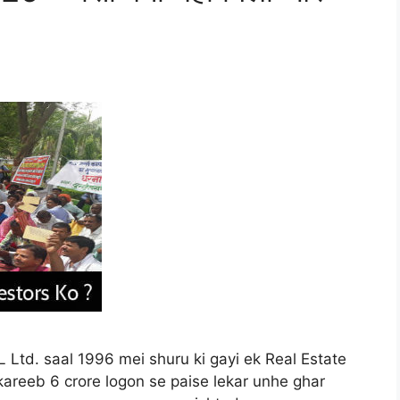
Ltd. saal 1996 mei shuru ki gayi ek Real Estate
areeb 6 crore logon se paise lekar unhe ghar