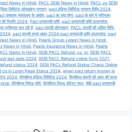
test News in Hindi
,
PACL SEBI News in Hindi
,
PACL vs SEBI
ंडिया लिमिटेड ऑनलाइन भुगतान
,
pacl इंडिया लिमिटेड भुगतान तिथि 2024
,
cl उच्चतम न्यायालय के आदेश
,
pacl का क्या होगा
,
pacl के बारे में नवीनतम
 की स्थिति 2024
,
Pacl धनवापसी फ़ॉर्म
,
pacl धनवापसी फ़ॉर्म डाउनलोड
,
्या प्रक्रिया चल रही है
,
pacl वापसी ऑनलाइन
,
PACL वापसी की अंतिम तिथि
,
र 2024
,
pacl वापसी ताजा खबर 2024 pacl धनवापसी फ़ॉर्म डाउनलोड
,
pacl
test News in Hindi
,
Pearls Group Latest News in hindi
,
st News in Hindi
,
Pearls insurance News in Hindi
,
Pearls
ACL News in Hindi
,
SEBI PACL Refund .co .in
,
SEBI PACL
fund last date 2024
,
SEBI PACL Refund online form 2021
,
Refund status 2024
,
SEBI PACL Refund Status Check Online
d.co.in Login Page Status 2024
,
when pacl return money in
िमिटेड 2024
,
पीएसीएल इंडिया लिमिटेड 2024
,
पीएसीएल कंपनी की आज की ताजा
Hindi
,
पीएसीएल रिफंड फॉर्म
,
पीएसीएल रिफंड लेटेस्ट न्यूज़
,
सेबी pacl धनवापसी