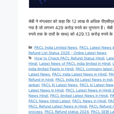
सेबी ने मंगलवार को कहा कि 12 लाख से अधिक पीएसीएल 
गया है जो लगभग 429 करोड़ रुपये का भुगतान है। सेबी 
रुपये तक के दावों के साथ) को 429.13 करोड़ रुपये क
Categories
PACL India Limited News
,
PACL Latest News i
Refund List Status 2026 - Online Latest News
Tags
How to Check PACL Refund Status Hindi
,
Late
Hindi
,
Latest News of PACL india limited in Hindi
,
india limited Pearls in Hindi
,
PACL company latest n
Latest News
,
PACL india Latest News in Hindi
,
PAC
Refund in hindi
,
PACL india ltd Latest News in indi
jankari
,
PACL Ki Latest News
,
PACL ki Latest News
Latest News in Hindi
,
PACL Latest News in Hindi 
News Hindi
,
PACL limited Latest News in Hindi
,
PA
PACL News Hindi Latest
,
PACL News in Hindi
,
PAC
PACL Refund Latest News in Hindi
,
PACL Refund n
process
,
PACL Refund status 2024
,
PACL SEBI La