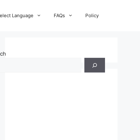
elect Language
FAQs
Policy
rch