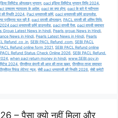
ंडिया लिमिटेड ऑनलाइन भुगतान
,
pacl इंडिया लिमिटेड भुगतान तिथि 2024
,
cl उच्चतम न्यायालय के आदेश
,
pacl का क्या होगा
,
pacl के बारे में नवीनतम
 की स्थिति 2024
,
Pacl धनवापसी फ़ॉर्म
,
pacl धनवापसी फ़ॉर्म डाउनलोड
,
्या प्रक्रिया चल रही है
,
pacl वापसी ऑनलाइन
,
PACL वापसी की अंतिम तिथि
,
2024 pacl धनवापसी फ़ॉर्म डाउनलोड
,
pacl वापसी पैसा
,
pacl वापसी समाचार
ls Group Latest News in hindi
,
Pearls group News in Hindi
,
rance News in Hindi
,
Pearls Latest News in Hindi
,
Pearls
L Refund .co .in
,
SEBI PACL Refund .com
,
SEBI PACL
PACL Refund online form 2021
,
SEBI PACL Refund online
 PACL Refund Status Check Online 2026
,
SEBI PACL Refund.
 2024
,
when pacl return money in hindi
,
www.SEBI.gov.in
लिमिटेड 2024
,
पीएसीएल कंपनी की आज की ताजा खबर
,
पीएसीएल ताजा समाचार
पीएसीएल रिफंड लेटेस्ट न्यूज़
,
सेबी pacl धनवापसी की स्थिति 2026
,
सेबी कमेटी
6 – पैसा क्यो नहीं मिला और