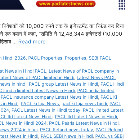
निवेशकों को 10,000 रुपये तक के इन्वेस्टमेंट का रिफंड कर दिया
ने एक बयान में कहा, “समिति ने 12,48,344 इन्वेस्टर्स (10,000
े हिसाब …
Read more
n Hindi 2026
,
PACL Properties
,
Properties
,
SEBI PACL
st News in Hindi PACL
,
Latest News of PACL company in
Latest News of PACL limited in Hindi
,
Latest News PACL
ews in hindi
,
PACL group Latest News in Hindi
,
PACL Hindi
L india limited Latest News in Hindi
,
PACL india limited
,
PACL insurance company Latest News in Hindi
,
PACL Ki
 in Hindi
,
PACL ki taja News
,
pacl ki taja news hindi
,
PACL
2024
,
PACL Latest News in Hindi today
,
PACL limited Latest
CL ltd Latest News Hindi
,
PACL ltd Latest News in Hindi
,
L News in Hindi 2024
,
PACL Pearls Latest News in Hindi
,
ews 2024 in hindi
,
PACL Refund news today
,
PACL Refund
test News in Hindi
,
PACL SEBI News in Hindi
,
PACL vs SEBI