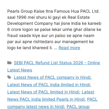
Pearls Group Kaise Itna Famous Hua PACL Ltd.
saal 1996 mei shuru ki gayi ek Real Estate
Development Company hai jisne India ke kareeb
6 crore logon se paise lekar unhe ghar dilane ke
fraud vaade kiye aur un paiso se apne naam
par aur apne rishtedaro aur management ke
logo ke land khareed li. …
Read more
Categories
SEBI PACL Refund List Status 2026 - Online
Latest News
Tags
Latest News of PACL company in Hindi
,
Latest News of PACL india limited in Hindi
,
Latest News of PACL limited in Hindi
,
Latest
News PACL india limited Pearls in Hindi
,
PACL
company latest news in hindi
,
PACL group