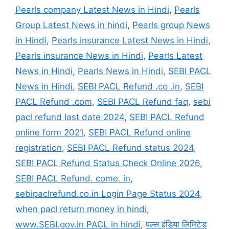
Pearls company Latest News in Hindi
,
Pearls
Group Latest News in hindi
,
Pearls group News
in Hindi
,
Pearls insurance Latest News in Hindi
,
Pearls insurance News in Hindi
,
Pearls Latest
News in Hindi
,
Pearls News in Hindi
,
SEBI PACL
News in Hindi
,
SEBI PACL Refund .co .in
,
SEBI
PACL Refund .com
,
SEBI PACL Refund faq
,
sebi
pacl refund last date 2024
,
SEBI PACL Refund
online form 2021
,
SEBI PACL Refund online
registration
,
SEBI PACL Refund status 2024
,
SEBI PACL Refund Status Check Online 2026
,
SEBI PACL Refund. come. in
,
sebipaclrefund.co.in Login Page Status 2024
,
when pacl return money in hindi
,
www.SEBI.gov.in PACL in hindi
,
पल्स इंडिया लिमिटेड