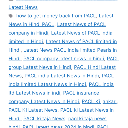
Latest News
Tags
how to get money back from PACL
,
Latest
News in Hindi PACL
,
Latest News of PACL
company in Hindi
,
Latest News of PACL india
limited in Hindi
,
Latest News of PACL limited in
Hindi
,
Latest News PACL india limited Pearls in
Hindi
,
PACL company latest news in hindi
,
PACL
group Latest News in Hindi
,
PACL Hindi Latest
News
,
PACL india Latest News in Hindi
,
PACL
india limited Latest News in Hindi
,
PACL india
ltd Latest News in indi
,
PACL insurance
company Latest News in Hindi
,
PACL Ki jankari
,
PACL Ki Latest News
,
PACL ki Latest News in
Hindi
,
PACL ki taja News
,
pacl ki taja news
hindi
,
PACL latest news 2024 in hindi
,
PACL