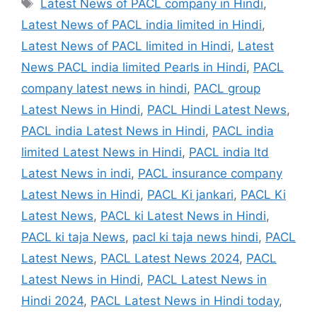
Tags
Latest News of PACL company in Hindi
,
Latest News of PACL india limited in Hindi
,
Latest News of PACL limited in Hindi
,
Latest
News PACL india limited Pearls in Hindi
,
PACL
company latest news in hindi
,
PACL group
Latest News in Hindi
,
PACL Hindi Latest News
,
PACL india Latest News in Hindi
,
PACL india
limited Latest News in Hindi
,
PACL india ltd
Latest News in indi
,
PACL insurance company
Latest News in Hindi
,
PACL Ki jankari
,
PACL Ki
Latest News
,
PACL ki Latest News in Hindi
,
PACL ki taja News
,
pacl ki taja news hindi
,
PACL
Latest News
,
PACL Latest News 2024
,
PACL
Latest News in Hindi
,
PACL Latest News in
Hindi 2024
,
PACL Latest News in Hindi today
,