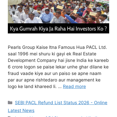
Pearls Group Kaise Itna Famous Hua PACL Ltd.
saal 1996 mei shuru ki gayi ek Real Estate
Development Company hai jisne India ke kareeb
6 crore logon se paise lekar unhe ghar dilane ke
fraud vaade kiye aur un paiso se apne naam
par aur apne rishtedaro aur management ke
logo ke land khareed li. …
Read more
Categories
SEBI PACL Refund List Status 2026 - Online
Latest News