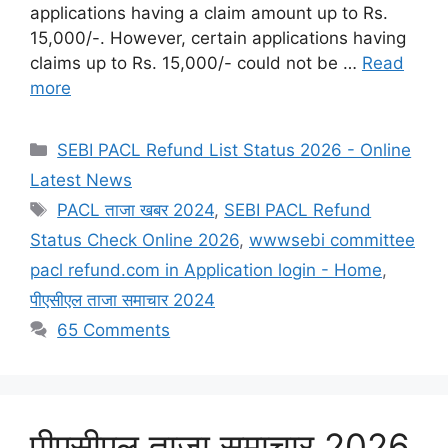
applications having a claim amount up to Rs.
15,000/-. However, certain applications having
claims up to Rs. 15,000/- could not be …
Read
more
Categories
SEBI PACL Refund List Status 2026 - Online
Latest News
Tags
PACL ताजा खबर 2024
,
SEBI PACL Refund
Status Check Online 2026
,
wwwsebi committee
pacl refund.com in Application login - Home
,
पीएसीएल ताजा समाचार 2024
65 Comments
पीएसीएल ताजा समाचार 2026