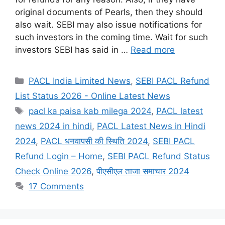
original documents of Pearls, then they should
also wait. SEBI may also issue notifications for
such investors in the coming time. Wait for such
investors SEBI has said in …
Read more
Categories
PACL India Limited News
,
SEBI PACL Refund
List Status 2026 - Online Latest News
Tags
pacl ka paisa kab milega 2024
,
PACL latest
news 2024 in hindi
,
PACL Latest News in Hindi
2024
,
PACL धनवापसी की स्थिति 2024
,
SEBI PACL
Refund Login – Home
,
SEBI PACL Refund Status
Check Online 2026
,
पीएसीएल ताजा समाचार 2024
17 Comments